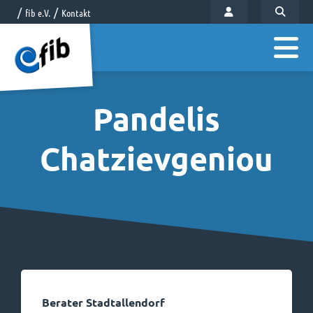
fib e.V.
Kontakt
Pandelis
Chatzievgeniou
Berater Stadtallendorf