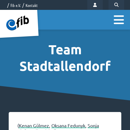
fib e.V.
Kontakt
Team
Stadtallendorf
(
Kenan Gülmez
,
Oksana Fedunyk
,
Sonja